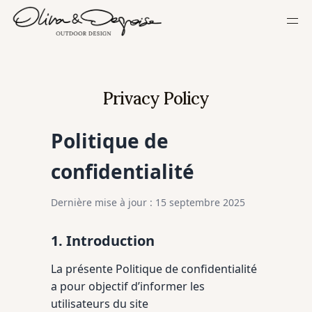
HOME
OUR PHILOSOPHY
Privacy Policy
OUR APPROACH
OUR ACHIEVEMENTS
Politique de
PRESS
confidentialité
CONTACT
Select Language
Dernière mise à jour : 15 septembre 2025
English
1. Introduction
La présente Politique de confidentialité
a pour objectif d’informer les
utilisateurs du site